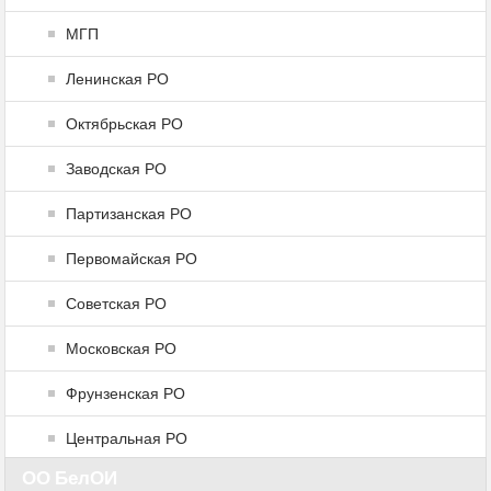
МГП
Ленинская РО
Октябрьская РО
Заводская РО
Партизанская РО
Первомайская РО
Советская РО
Московская РО
Фрунзенская РО
Центральная РО
ОО БелОИ