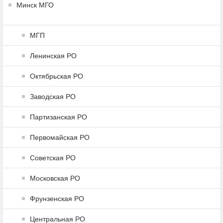
Минск МГО
МГП
Ленинская РО
Октябрьская РО
Заводская РО
Партизанская РО
Первомайская РО
Советская РО
Московская РО
Фрунзенская РО
Центральная РО