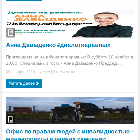
Анна Давыденко #диалогнаравных
Приглашаем на наш #диалогнаравных В субботу 10 ноября в
19.00. Специальный гость - Анна Давыденко Председ ...
09 ноября, 2018
| by
MVA
|
0 комментов
Читать далее
Офис по правам людей с инвалидностью –
мини-проекты в рамках кампании