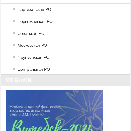
Партизанская РО
Первомайская РО
Советская РО
Московская РО
Фрунзенская РО
Центральная РО
ОО БелОИ