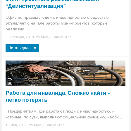
“Деинституализация”
Офис по правам людей с инвалидностью с радостью
объявляет о начале работы мини-проектов, которые
реализую ...
08 октября, 2018
| by
MVA
|
0 комментов
Читать далее
Работа для инвалида. Сложно найти –
легко потерять
«Предприятиям, где работают люди с инвалидностью, и
которые, по сути, выполняют социальную функцию, необх ...
18 мая, 2017
| by
MVA
|
0 комментов