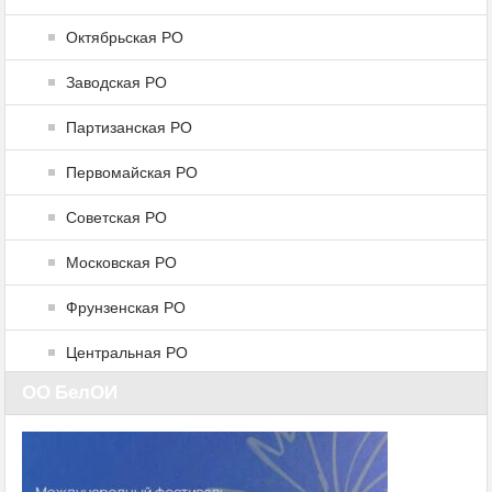
Октябрьская РО
Заводская РО
Партизанская РО
Первомайская РО
Советская РО
Московская РО
Фрунзенская РО
Центральная РО
ОО БелОИ