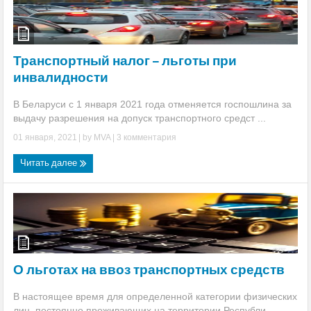
Транспортный налог – льготы при
инвалидности
В Беларуси с 1 января 2021 года отменяется госпошлина за
выдачу разрешения на допуск транспортного средст ...
01 января, 2021
| by
MVA
|
3 комментария
Читать далее
О льготах на ввоз транспортных средств
В настоящее время для определенной категории физических
лиц, постоянно проживающих на территории Республи ...