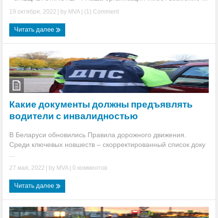
19 октября, 2022
| by
MVA
|
(1) Comment
Читать далее
Какие документы должны предъявлять
водители с инвалидностью
В Беларуси обновились Правила дорожного движения.
Среди ключевых новшеств – скорректированный список доку
...
27 мая, 2022
| by
MVA
|
0 комментов
Читать далее