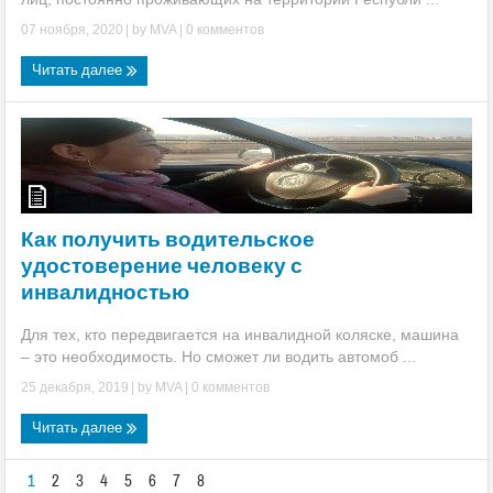
07 ноября, 2020
| by
MVA
|
0 комментов
Читать далее
Как получить водительское
удостоверение человеку с
инвалидностью
Для тех, кто передвигается на инвалидной коляске, машина
– это необходимость. Но сможет ли водить автомоб ...
25 декабря, 2019
| by
MVA
|
0 комментов
Читать далее
1
2
3
4
5
6
7
8