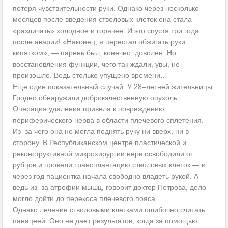
потеря чувствительности руки. Однако через несколько
месяцев после введения стволовых клеток она стала
«различать» холодное и горячее. И это спустя три года
после аварии! «Наконец, я перестал обжигать руки
кипятком», — парень был, конечно, доволен. Но
восстановления функции, чего так ждали, увы, не
произошло. Ведь столько упущено времени…
Еще один показательный случай. У 28–летней жительницы
Гродно обнаружили доброкачественную опухоль.
Операция удаления привела к повреждению
периферического нерва в области плечевого сплетения.
Из–за чего она не могла поднять руку ни вверх, ни в
сторону. В Республиканском центре пластической и
реконструктивной микрохирургии нерв освободили от
рубцов и провели трансплантацию стволовых клеток — и
через год пациентка начала свободно владеть рукой. А
ведь из–за атрофии мышц, говорит доктор Петрова, дело
могло дойти до перекоса плечевого пояса…
Однако лечение стволовыми клетками ошибочно считать
панацеей. Оно не дает результатов, когда за помощью