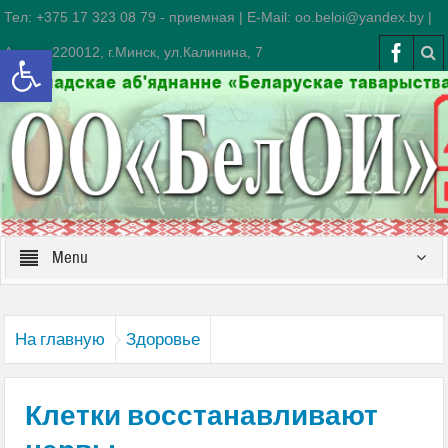
Тел: +375 17 323 08 79 - приемная | E-Mail: oo.beloi@yandex.by |
Открыть панель инструментов
Адрес: 220012, г.Минск, ул.Калинина, 7
Menu
На главную
Здоровье
Клетки восстанавливают