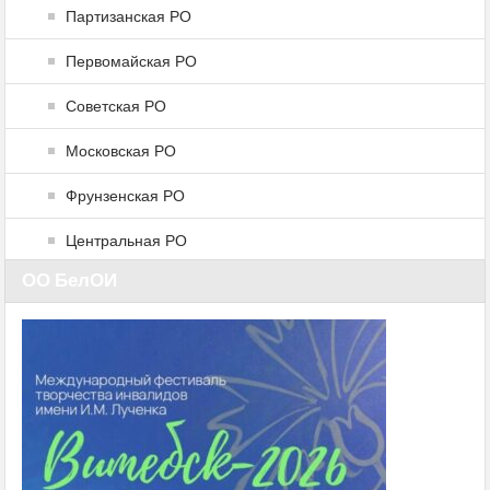
Партизанская РО
Первомайская РО
Советская РО
Московская РО
Фрунзенская РО
Центральная РО
ОО БелОИ