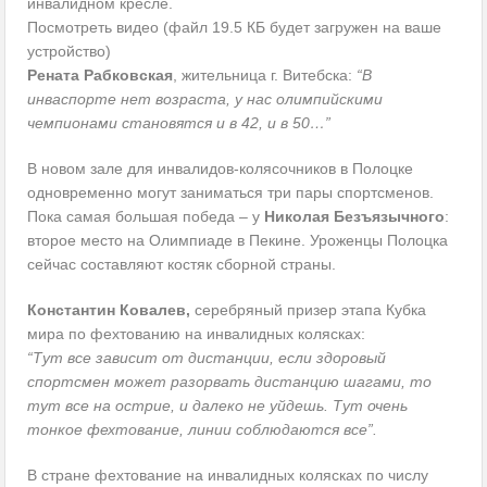
инвалидном кресле.
Посмотреть видео (файл 19.5 КБ будет загружен на ваше
устройство)
Рената Рабковская
, жительница г. Витебска:
“В
инваспорте нет возраста, у нас олимпийскими
чемпионами становятся и в 42, и в 50…”
В новом зале для инвалидов-колясочников в Полоцке
одновременно могут заниматься три пары спортсменов.
Пока самая большая победа – у
Николая Безъязычного
:
второе место на Олимпиаде в Пекине. Уроженцы Полоцка
сейчас составляют костяк сборной страны.
Константин Ковалев,
серебряный призер этапа Кубка
мира по фехтованию на инвалидных колясках:
“Тут все зависит от дистанции, если здоровый
спортсмен может разорвать дистанцию шагами, то
тут все на острие, и далеко не уйдешь. Тут очень
тонкое фехтование, линии соблюдаются все”.
В стране фехтование на инвалидных колясках по числу