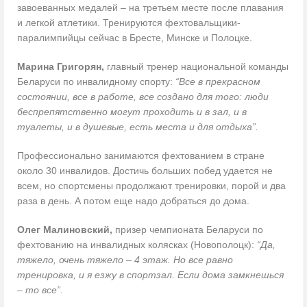
завоеванных медалей – на третьем месте после плавания
и легкой атлетики. Тренируются фехтовальщики-
паралимпийцы сейчас в Бресте, Минске и Полоцке.
Марина Григорян,
главный тренер национальной команды
Беларуси по инвалидному спорту:
“Все в прекрасном
состоянии, все в работе, все создано для того: люди
беспрепятственно могут проходить и в зал, и в
туалеты, и в душевые, есть места и для отдыха”.
Профессионально занимаются фехтованием в стране
около 30 инвалидов. Достичь больших побед удается не
всем, но спортсмены продолжают тренировки, порой и два
раза в день. А потом еще надо добраться до дома.
Олег Малиновский,
призер чемпионата Беларуси по
фехтованию на инвалидных колясках (Новополоцк):
“Да,
тяжело, очень тяжело – 4 этаж. Но все равно
тренировка, и я езжу в спортзал. Если дома замкнешься
– то все”.