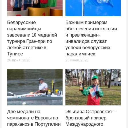
Беларусские
Важным примером
паралимпийцы
обеспечения инклюзии
завоевали 10 медалей
и прав женщин-
турнира Гран-при по
инвалидов служат
легкой атлетике в
успехи белорусских
Тунисе
паралимпиек
26 июня, 2026
25 июня, 2026
Две медали на
Эльвира Островская –
чемпионате Европы по
бронзовый призер
параканоэ в Португалии
Международного