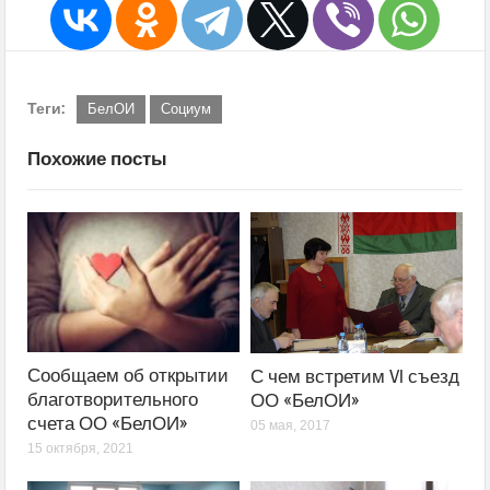
Теги:
БелОИ
Социум
Похожие посты
Сообщаем об открытии
С чем встретим VI съезд
благотворительного
ОО «БелОИ»
счета ОО «БелОИ»
05 мая, 2017
15 октября, 2021