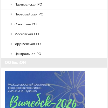
Партизанская РО
Первомайская РО
Советская РО
Московская РО
Фрунзенская РО
Центральная РО
ОО БелОИ