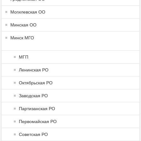
Могилевская ОО
Минская ОО
Минск МГО
МГП
Ленинская РО
Октябрьская РО
Заводская РО
Партизанская РО
Первомайская РО
Советская РО