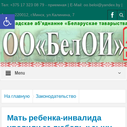
Тел: +375 17 323 08 79 - приемная | E-Mail: oo.beloi@yandex.by |
Открыть панель инструментов
Адрес: 220012, г.Минск, ул.Калинина, 7
Menu
На главную
Законодательство
Мать ребенка-инвалида